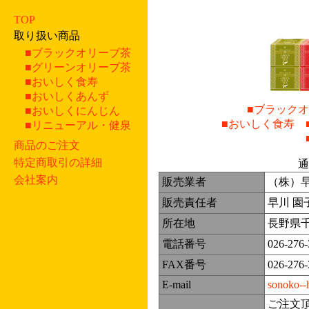
TOP
取り扱い商品
■ブラックオリーブ茶
■グリーンオリーブ茶
■おいしく食寿
■おいしくあんず
■ブラック
■おいしくにんじん
■おいしく食寿
■リニューアル・健泉
商品のご注文
特定商取引の詳細
通
会社案内
販売業者
（株）
販売責任者
早川 園
所在地
長野県千
電話番号
026-276-
FAX番号
026-276-
E-mail
sonoko--
ご注文