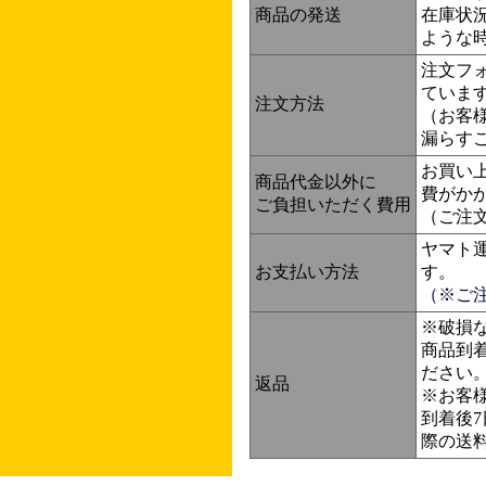
商品の発送
在庫状
ような
注文フォ
ていま
注文方法
（お客
漏らす
お買い上
商品代金以外に
費がか
ご負担いただく費用
（ご注
ヤマト
お支払い方法
す。
（※ご
※破損
商品到
ださい
返品
※お客
到着後
際の送